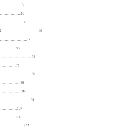
..................3
..................16
...................30
.........................40
.....................47
...............55
.....................61
...............71
.....................80
..................86
..................94
.....................101
................107
...............114
...................127