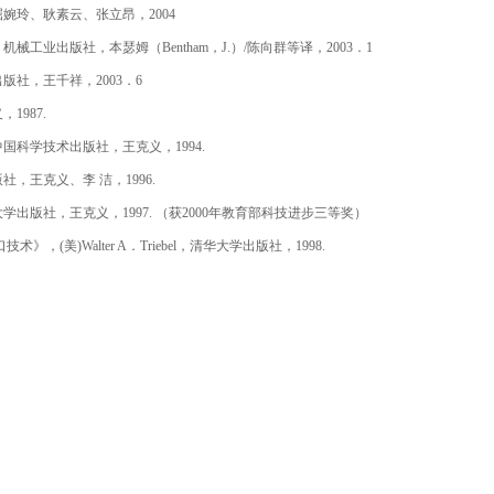
婉玲、耿素云、张立昂，2004
》，机械工业出版社，本瑟姆（Bentham，J.）/陈向群等译，2003．1
社，王千祥，2003．6
1987.
科学技术出版社，王克义，1994.
，王克义、李 洁，1996.
出版社，王克义，1997. （获2000年教育部科技进步三等奖）
术》，(美)Walter A．Triebel，清华大学出版社，1998.