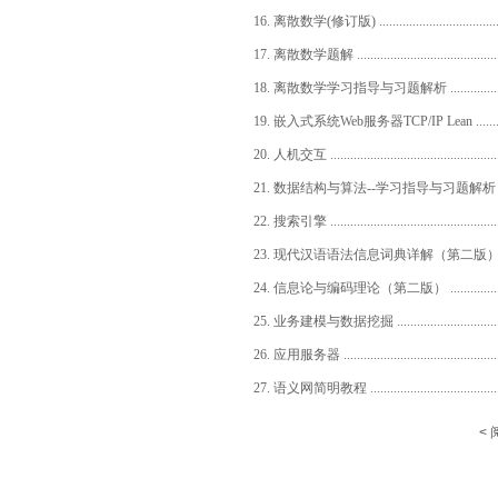
16. 离散数学(修订版) ..........................................
17. 离散数学题解 ...............................................
18. 离散数学学习指导与习题解析 .............................
19. 嵌入式系统Web服务器TCP/IP Lean ......................
20. 人机交互 .....................................................
21. 数据结构与算法--学习指导与习题解析 ....................
22. 搜索引擎 .....................................................
23. 现代汉语语法信息词典详解（第二版） ....................
24. 信息论与编码理论（第二版） .............................
25. 业务建模与数据挖掘 .......................................
26. 应用服务器 ..................................................
27. 语义网简明教程 .............................................
< 