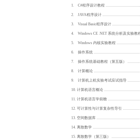
1. C#程序设计教程 ............................................
2. JAVA程序设计 ..............................................
3. Visual Basic程序设计 .....................................
4. Windows CE .NET 系统分析及实验教程 .................
5. Windows 内核实验教程 ...................................
6. 操作系统 .....................................................
7. 操作系统基础教程（第五版） .............................
8. 计算概论 .....................................................
9. 计算机上机实验考试应试指导 .............................
10. 计算机语言概论 ............................................
11. 计算机语言学前瞻 ..........................................
12. 可计算性与计算复杂性导引 ...............................
13. 空间数据库 ..................................................
14. 离散数学 .....................................................
15. 离散数学（第三版） .......................................