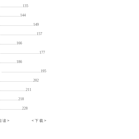
..................135
.................144
.....................149
........................157
...............166
......................177
...............186
......................195
.....................202
...................211
................218
.................228
阅 读 >
< 下 载 >